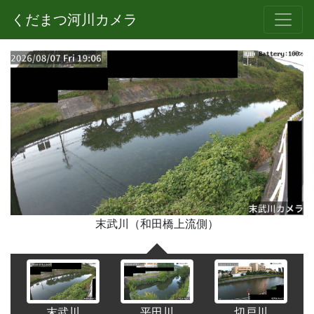
くだまつ河川カメラ
末武川（和田橋上流側）
末武川
平田川
切戸川